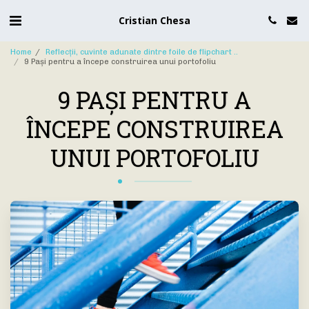
Cristian Chesa
Home
Reflecții, cuvinte adunate dintre foile de flipchart ..
9 Pași pentru a începe construirea unui portofoliu
9 PAȘI PENTRU A
ÎNCEPE CONSTRUIREA
UNUI PORTOFOLIU